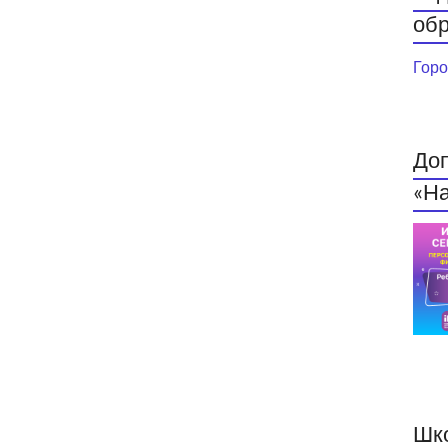
обр
Горо
До
«На
Шк