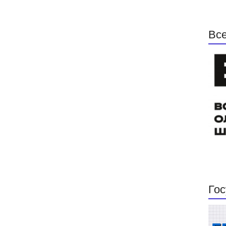
Все
Гос