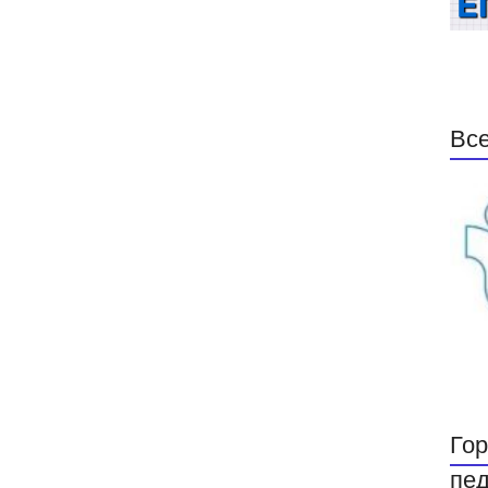
Все
Гор
пед