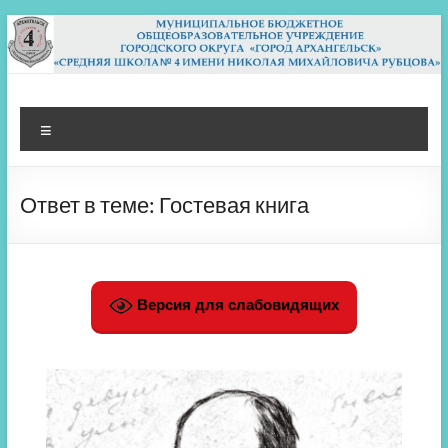
Перейти
к
содержимому
МБОУ СШ 4
Архангельск
Меню
Ответ в теме: Гостевая книга
Версия для слабовидящих