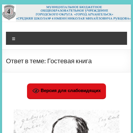
Перейти
к
содержимому
МБОУ СШ 4
Архангельск
Меню
Ответ в теме: Гостевая книга
Версия для слабовидящих