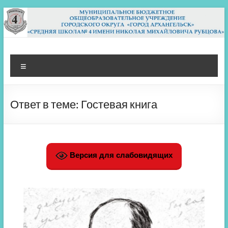
Перейти
к
содержимому
МБОУ СШ 4
Архангельск
Меню
Ответ в теме: Гостевая книга
Версия для слабовидящих