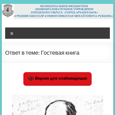
Перейти
к
содержимому
МБОУ СШ 4
Архангельск
Меню
Ответ в теме: Гостевая книга
Версия для слабовидящих