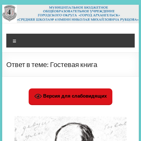
Перейти
к
содержимому
МБОУ СШ 4
Архангельск
Меню
Ответ в теме: Гостевая книга
Версия для слабовидящих