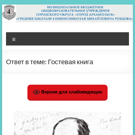
Перейти
к
содержимому
МБОУ СШ 4
Архангельск
Меню
Ответ в теме: Гостевая книга
Версия для слабовидящих