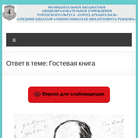
Перейти
к
содержимому
МБОУ СШ 4
Архангельск
Меню
Ответ в теме: Гостевая книга
Версия для слабовидящих