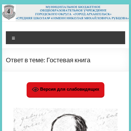
Перейти
к
содержимому
МБОУ СШ 4
Архангельск
Меню
Ответ в теме: Гостевая книга
Версия для слабовидящих