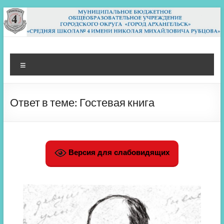
Перейти
к
содержимому
МБОУ СШ 4
Архангельск
Меню
Ответ в теме: Гостевая книга
Версия для слабовидящих