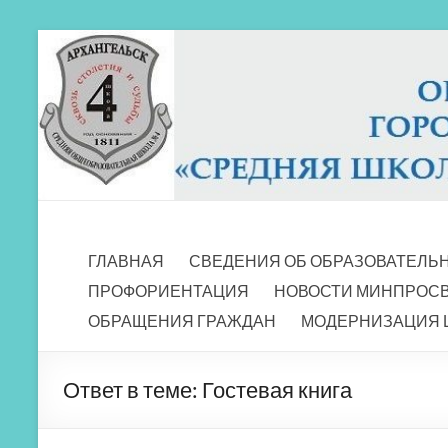
Перейти
к
содержимому
МБОУ СШ 4
Архангельск
ГЛАВНАЯ
СВЕДЕНИЯ ОБ ОБРАЗОВАТЕЛЬ
ПРОФОРИЕНТАЦИЯ
НОВОСТИ МИНПРОС
ОБРАЩЕНИЯ ГРАЖДАН
МОДЕРНИЗАЦИЯ 
Ответ в теме: Гостевая книга