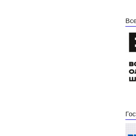
Все
Гос