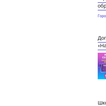
обр
Горо
До
«На
Шк