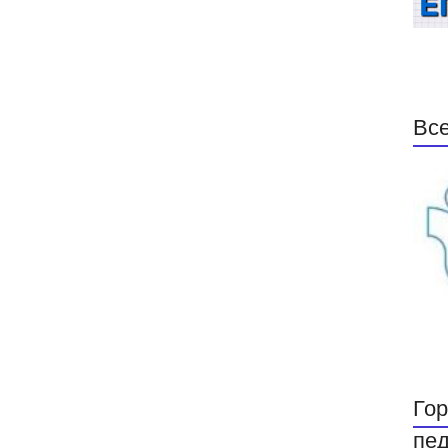
Все
Гор
пед