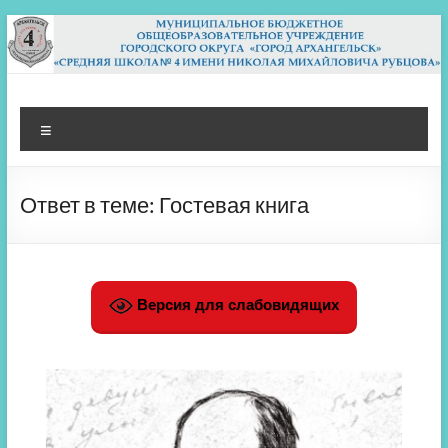
Перейти
к
содержимому
МБОУ СШ 4
Архангельск
Меню
Ответ в теме: Гостевая книга
Версия для слабовидящих