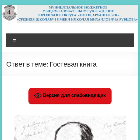
Перейти
к
содержимому
МБОУ СШ 4
Архангельск
Меню
Ответ в теме: Гостевая книга
Версия для слабовидящих