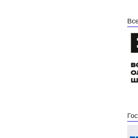
Все
Гос