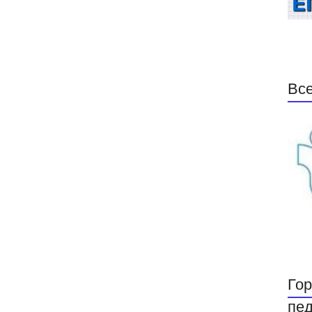
Все
Гор
пед