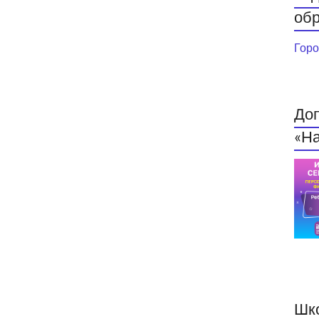
обр
Горо
До
«На
Шк