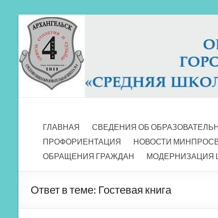
Перейти
к
содержимому
МБОУ СШ 4
Архангельск
ГЛАВНАЯ
СВЕДЕНИЯ ОБ ОБРАЗОВАТЕЛЬ
ПРОФОРИЕНТАЦИЯ
НОВОСТИ МИНПРОС
ОБРАЩЕНИЯ ГРАЖДАН
МОДЕРНИЗАЦИЯ 
Ответ в теме: Гостевая книга