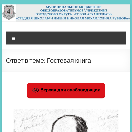
Перейти
к
содержимому
МБОУ СШ 4
Архангельск
Меню
Ответ в теме: Гостевая книга
Версия для слабовидящих