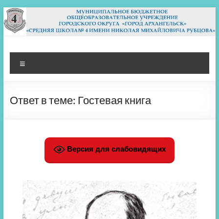
Перейти
к
содержимому
МБОУ СШ 4
Архангельск
Меню
Ответ в теме: Гостевая книга
Версия для слабовидящих