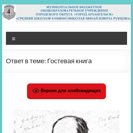
Перейти
к
содержимому
МБОУ СШ 4
Архангельск
Меню
Ответ в теме: Гостевая книга
Версия для слабовидящих