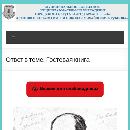
Перейти
к
содержимому
МБОУ СШ 4
Архангельск
Меню
Ответ в теме: Гостевая книга
Версия для слабовидящих