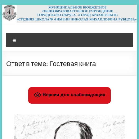
Перейти
к
содержимому
МБОУ СШ 4
Архангельск
Меню
Ответ в теме: Гостевая книга
Версия для слабовидящих