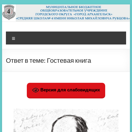
Перейти
к
содержимому
МБОУ СШ 4
Архангельск
Меню
Ответ в теме: Гостевая книга
Версия для слабовидящих