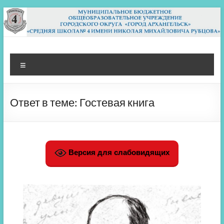
Перейти
к
содержимому
МБОУ СШ 4
Архангельск
Меню
Ответ в теме: Гостевая книга
Версия для слабовидящих