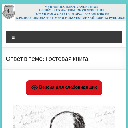
Перейти
к
содержимому
МБОУ СШ 4
Архангельск
Меню
Ответ в теме: Гостевая книга
Версия для слабовидящих