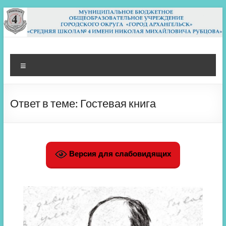
Перейти
к
содержимому
МБОУ СШ 4
Архангельск
Меню
Ответ в теме: Гостевая книга
Версия для слабовидящих