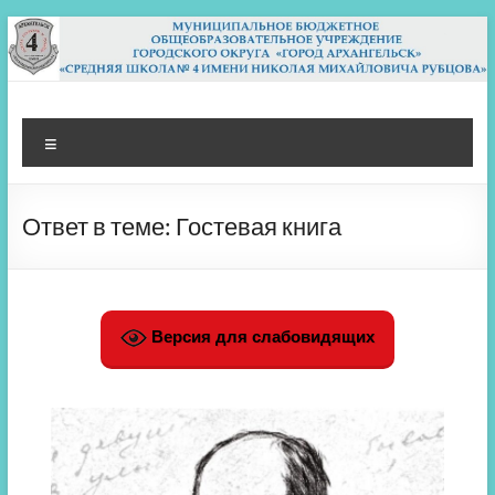
Перейти
к
содержимому
МБОУ СШ 4
Архангельск
Меню
Ответ в теме: Гостевая книга
Версия для слабовидящих