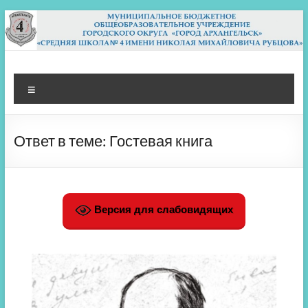
Перейти
к
содержимому
МБОУ СШ 4
Архангельск
Меню
Ответ в теме: Гостевая книга
Версия для слабовидящих