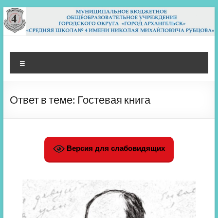
Перейти
к
содержимому
МБОУ СШ 4
Архангельск
Меню
Ответ в теме: Гостевая книга
Версия для слабовидящих