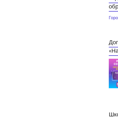
обр
Горо
До
«На
Шк