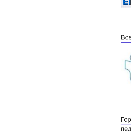
Все
Гор
пед