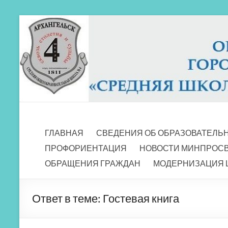
Перейти
к
содержимому
МБОУ СШ 4
Архангельск
ГЛАВНАЯ
СВЕДЕНИЯ ОБ ОБРАЗОВАТЕЛЬ
ПРОФОРИЕНТАЦИЯ
НОВОСТИ МИНПРОС
ОБРАЩЕНИЯ ГРАЖДАН
МОДЕРНИЗАЦИЯ 
Ответ в теме: Гостевая книга