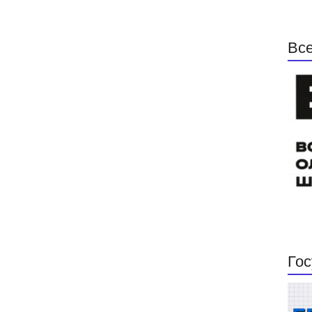
Все
Гос