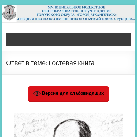
Перейти
к
содержимому
МБОУ СШ 4
Архангельск
Меню
Ответ в теме: Гостевая книга
Версия для слабовидящих