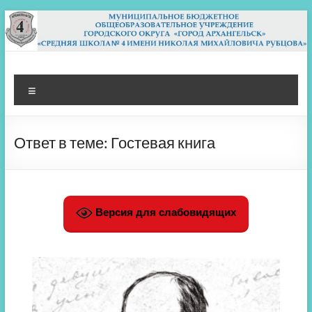
Перейти
к
содержимому
МБОУ СШ 4
Архангельск
Меню
Ответ в теме: Гостевая книга
Версия для слабовидящих