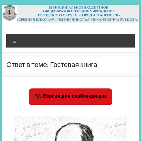
Перейти
к
содержимому
МБОУ СШ 4
Архангельск
Меню
Ответ в теме: Гостевая книга
Версия для слабовидящих