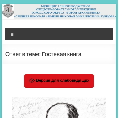
Перейти
к
содержимому
МБОУ СШ 4
Архангельск
Меню
Ответ в теме: Гостевая книга
Версия для слабовидящих