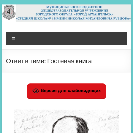
Перейти
к
содержимому
МБОУ СШ 4
Архангельск
Меню
Ответ в теме: Гостевая книга
Версия для слабовидящих