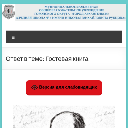
Перейти
к
содержимому
МБОУ СШ 4
Архангельск
Меню
Ответ в теме: Гостевая книга
Версия для слабовидящих