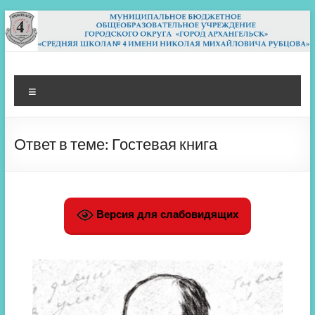
Перейти
к
содержимому
МБОУ СШ 4
Архангельск
Меню
Ответ в теме: Гостевая книга
Версия для слабовидящих