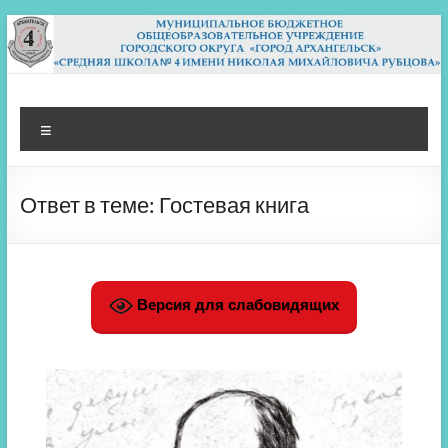
Перейти
к
содержимому
МБОУ СШ 4
Архангельск
Меню
Ответ в теме: Гостевая книга
Версия для слабовидящих