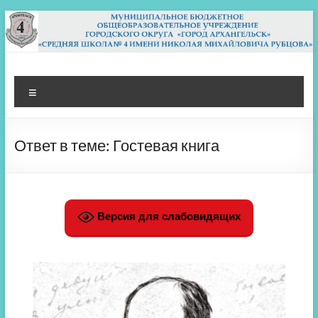
Перейти
к
содержимому
МБОУ СШ 4
Архангельск
Меню
Ответ в теме: Гостевая книга
Версия для слабовидящих