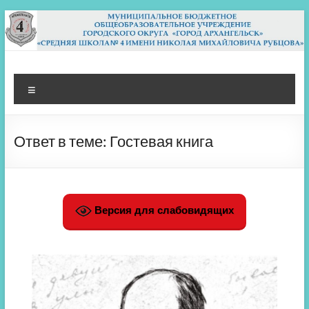
Перейти
к
содержимому
МБОУ СШ 4
Архангельск
Меню
Ответ в теме: Гостевая книга
Версия для слабовидящих