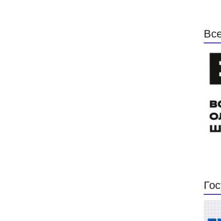
Все
Гос