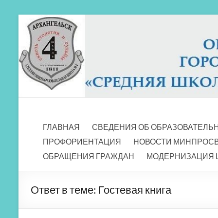
Перейти
к
содержимому
МБОУ СШ 4
Архангельск
ГЛАВНАЯ
СВЕДЕНИЯ ОБ ОБРАЗОВАТЕЛЬ
ПРОФОРИЕНТАЦИЯ
НОВОСТИ МИНПРОС
ОБРАЩЕНИЯ ГРАЖДАН
МОДЕРНИЗАЦИЯ 
Ответ в теме: Гостевая книга