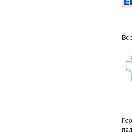
Все
Гор
пед