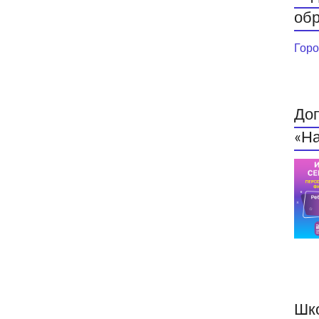
обр
Горо
До
«На
Шк