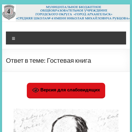
Перейти
к
содержимому
МБОУ СШ 4
Архангельск
Меню
Ответ в теме: Гостевая книга
Версия для слабовидящих