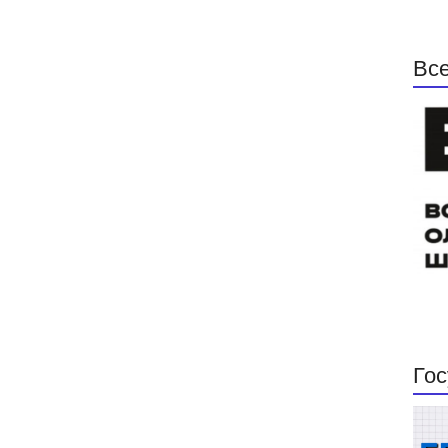
Все
Гос