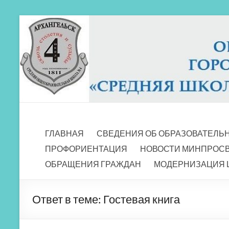
Перейти
к
содержимому
МБОУ СШ 4
Архангельск
ГЛАВНАЯ
СВЕДЕНИЯ ОБ ОБРАЗОВАТЕЛЬ
ПРОФОРИЕНТАЦИЯ
НОВОСТИ МИНПРОС
ОБРАЩЕНИЯ ГРАЖДАН
МОДЕРНИЗАЦИЯ 
Ответ в теме: Гостевая книга