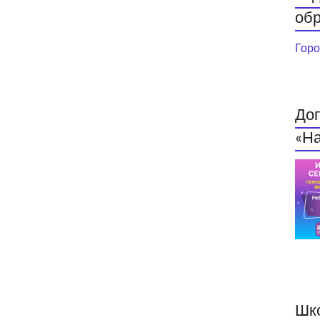
обр
Горо
До
«На
Шк