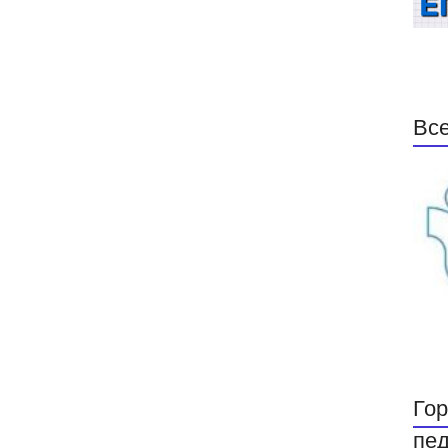
Все
Гор
пед