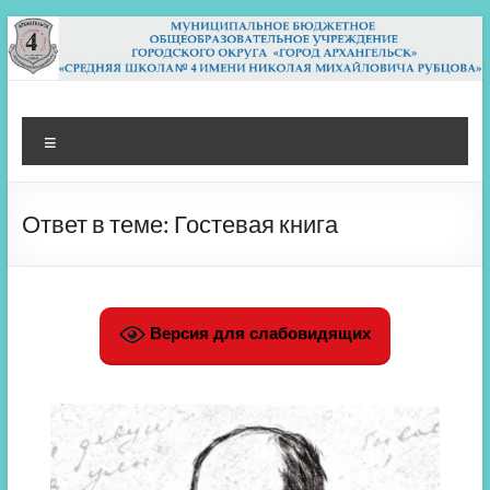
Перейти
к
содержимому
МБОУ СШ 4
Архангельск
Меню
Ответ в теме: Гостевая книга
Версия для слабовидящих