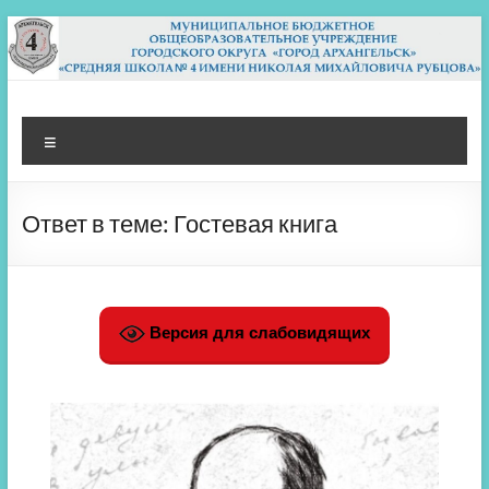
Перейти
к
содержимому
МБОУ СШ 4
Архангельск
Меню
Ответ в теме: Гостевая книга
Версия для слабовидящих