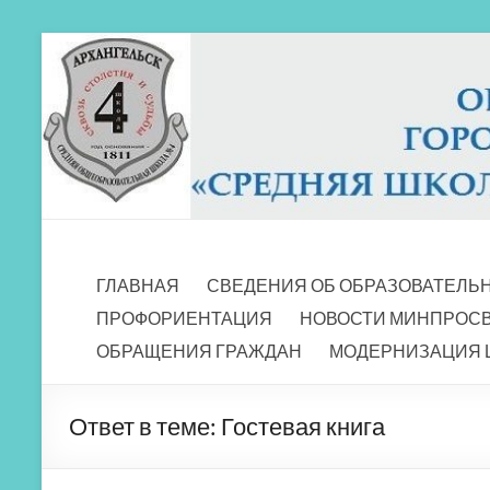
Перейти
к
содержимому
МБОУ СШ 4
Архангельск
ГЛАВНАЯ
СВЕДЕНИЯ ОБ ОБРАЗОВАТЕЛЬ
ПРОФОРИЕНТАЦИЯ
НОВОСТИ МИНПРОС
ОБРАЩЕНИЯ ГРАЖДАН
МОДЕРНИЗАЦИЯ 
Ответ в теме: Гостевая книга