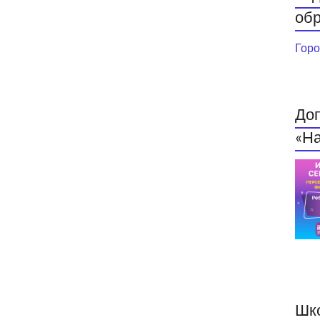
обр
Горо
До
«На
Шк