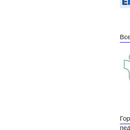
Все
Гор
пед