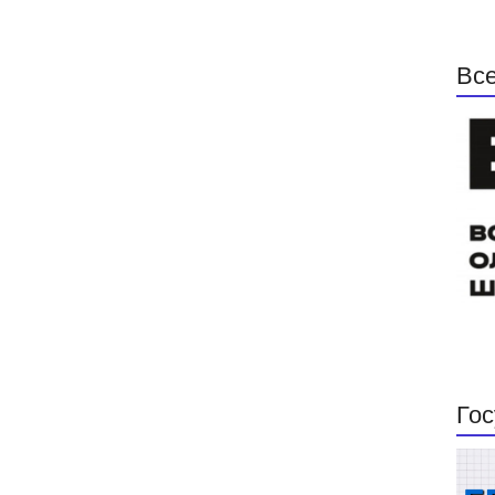
Все
Гос