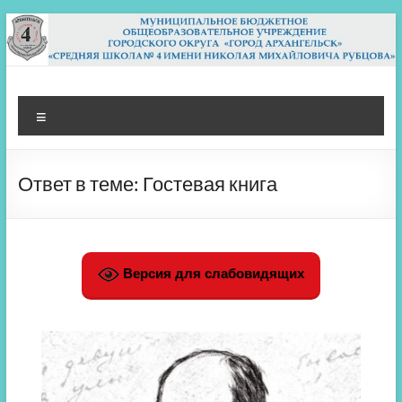
Перейти
к
содержимому
МБОУ СШ 4
Архангельск
Меню
Ответ в теме: Гостевая книга
Версия для слабовидящих