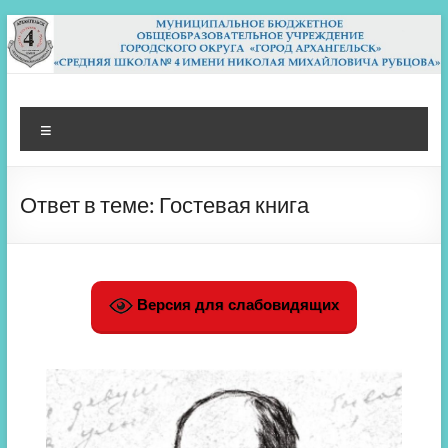
Перейти
к
содержимому
МБОУ СШ 4
Архангельск
Меню
Ответ в теме: Гостевая книга
Версия для слабовидящих