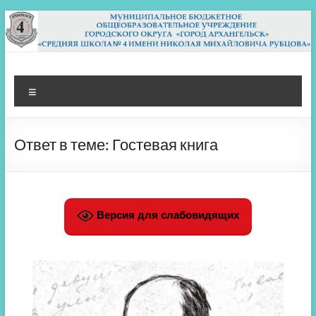
Перейти
к
содержимому
МБОУ СШ 4
Архангельск
Меню
Ответ в теме: Гостевая книга
Версия для слабовидящих