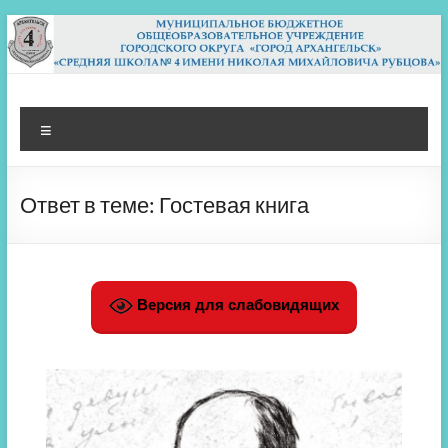
Перейти
к
содержимому
МБОУ СШ 4
Архангельск
Меню
Ответ в теме: Гостевая книга
Версия для слабовидящих