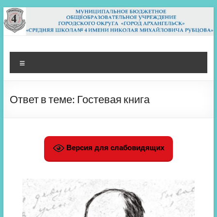
Перейти
к
содержимому
МБОУ СШ 4
Архангельск
Меню
Ответ в теме: Гостевая книга
Версия для слабовидящих