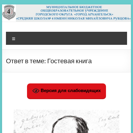
Перейти
к
содержимому
МБОУ СШ 4
Архангельск
Меню
Ответ в теме: Гостевая книга
Версия для слабовидящих