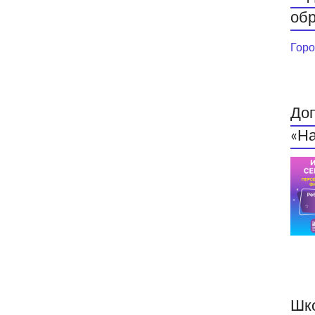
обр
Горо
До
«На
Шк