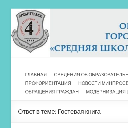
Перейти
к
содержимому
МБОУ СШ 4
Архангельск
ГЛАВНАЯ
СВЕДЕНИЯ ОБ ОБРАЗОВАТЕЛЬ
ПРОФОРИЕНТАЦИЯ
НОВОСТИ МИНПРОС
ОБРАЩЕНИЯ ГРАЖДАН
МОДЕРНИЗАЦИЯ 
Ответ в теме: Гостевая книга