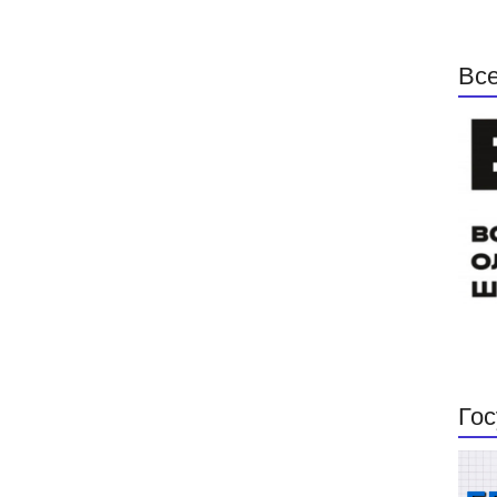
Все
Гос