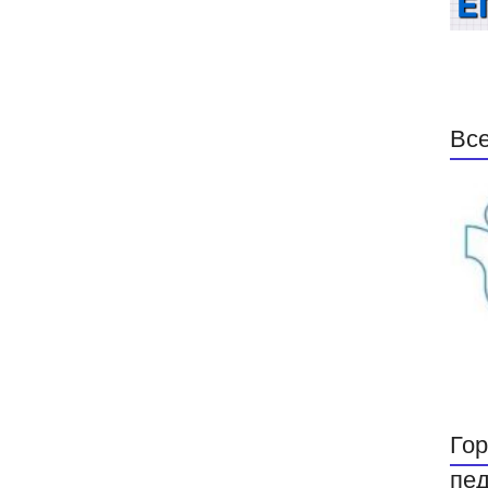
Все
Гор
пед